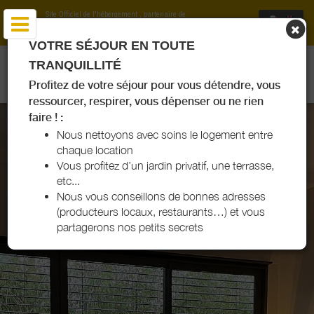
Site Officiel de l'hébergement
, partenaire de
Office de Tourisme Val de L'Eyre
VOTRE SÉJOUR EN TOUTE
VILLA THE PARADISE - LOCATION ET CHAMBRES D'HÔTES -
TRANQUILLITÉ
SALLES - VAL DE L'EYRE
Profitez de votre séjour pour vous détendre, vous
ressourcer, respirer, vous dépenser ou ne rien
faire ! :
Nous nettoyons avec soins le logement entre
chaque location
Vous profitez d’un jardin privatif, une terrasse,
etc...
Nous vous conseillons de bonnes adresses
(producteurs locaux, restaurants…) et vous
partagerons nos petits secrets