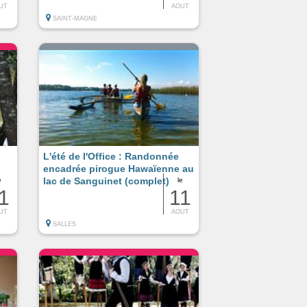
UT
AOUT
SAINT-MAGNE
L'été de l'Office : Randonnée
encadrée pirogue Hawaïenne au
lac de Sanguinet (complet)
e
le
1
11
UT
AOUT
SALLES