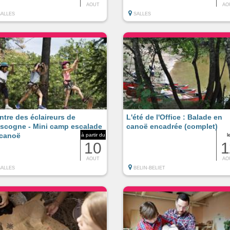
AOUT
AO
SALLES
SALLES
ntre des éclaireurs de
L'été de l'Office : Balade en
scogne - Mini camp escalade
canoë encadrée (complet)
 canoë
à partir du
l
10
1
AOUT
AO
SALLES
BELIN-BELIET