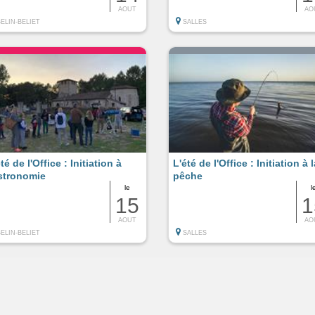
AOUT
AO
BELIN-BELIET
SALLES
té de l'Office : Initiation à
L'été de l'Office : Initiation à 
astronomie
pêche
le
l
15
1
AOUT
AO
BELIN-BELIET
SALLES