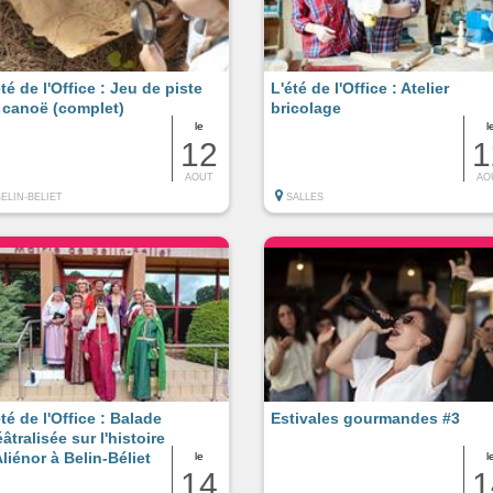
été de l'Office : Jeu de piste
L'été de l'Office : Atelier
 canoë (complet)
bricolage
le
l
12
1
AOUT
AO
BELIN-BELIET
SALLES
été de l'Office : Balade
Estivales gourmandes #3
âtralisée sur l'histoire
Aliénor à Belin-Béliet
le
l
14
1