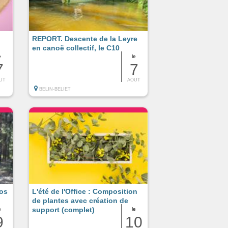
REPORT. Descente de la Leyre
en canoë collectif, le C10
e
le
7
7
UT
AOUT
BELIN-BELIET
tos
L'été de l'Office : Composition
de plantes avec création de
support (complet)
e
le
9
10