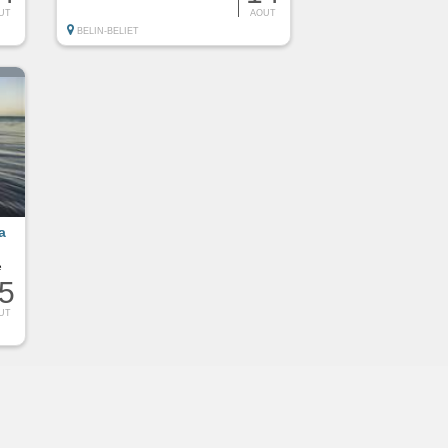
UT
AOUT
BELIN-BELIET
la
e
5
UT