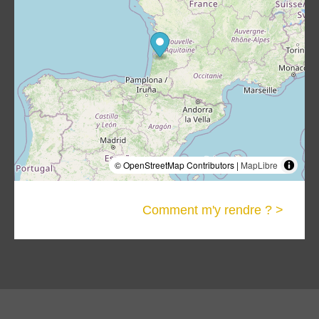
© OpenStreetMap Contributors |
MapLibre
Comment m'y rendre ? >