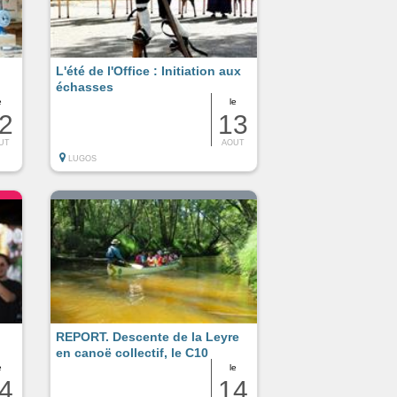
L'été de l'Office : Initiation aux
échasses
e
le
2
13
UT
AOUT
LUGOS
REPORT. Descente de la Leyre
en canoë collectif, le C10
e
le
4
14