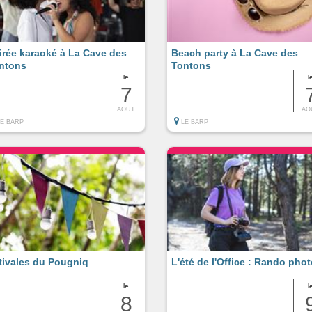
irée karaoké à La Cave des
Beach party à La Cave des
ntons
Tontons
le
l
7
AOUT
AO
LE BARP
LE BARP
tivales du Pougniq
L'été de l'Office : Rando pho
le
l
8